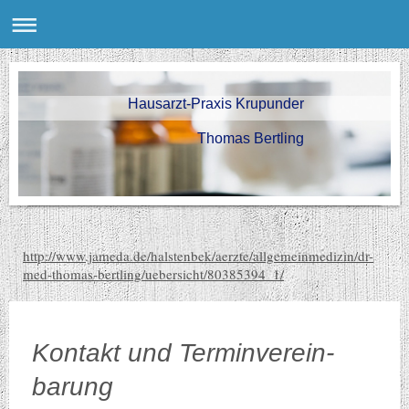
Hausarzt-Praxis Krupunder
Thomas Bertling
http://www.jameda.de/halstenbek/aerzte/allgemeinmedizin/dr-
med-thomas-bertling/uebersicht/80385394_1/
Kontakt und Terminverein-
barung